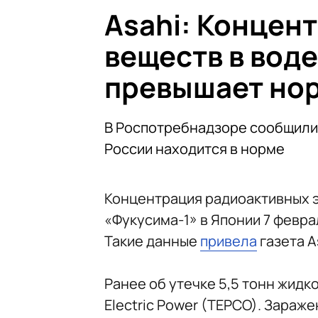
Asahi: Концен
веществ в вод
превышает норм
В Роспотребнадзоре сообщили,
России находится в норме
Концентрация радиоактивных э
«Фукусима-1» в Японии 7 февра
Такие данные
привела
газета A
Ранее об утечке 5,5 тонн жидк
Electric Power (TEPCO). Зараж