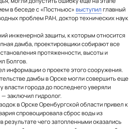
ья, могли допустить ошибку еще на этапе
ием в беседе с «Постньюс»
выступил
главный
водных проблем РАН, доктор технических наук
ий инженерной защиты, к которым относится
пная дамба, проектировщики собирают все
установления протяженности, высоты и
ил Болгов.
шел информации о проекте этого сооружения.
ительстве дамбы в Орске могли совершить еще
му власти города до последнего уверяли
, — заключил гидролог.
водок в Орске Оренбургской области привел к
Авария спровоцировала сброс воды из
в результате чего затопленными оказались