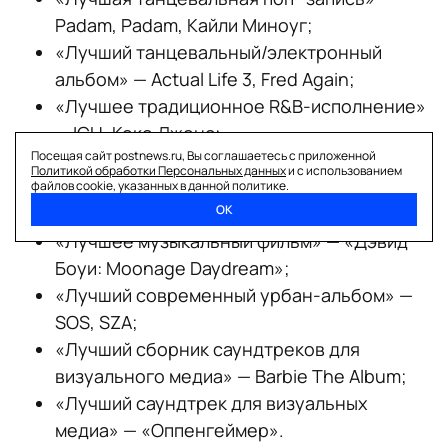
Padam, Padam, Кайли Миноуг;
«Лучший танцевальный/электронный
альбом» — Actual Life 3, Fred Again;
«Лучшее традиционное R&B-исполнение»
— ICU, Коко Джонс;
Посещая сайт postnews.ru, Вы соглашаетесь с приложенной
«Лучший R&B-альбом» — Jaguar II, Виктория
Политикой обработки Персональных данных
и с использованием
Моне;
файлов cookie, указанных в данной политике.
ОК
«Лучшая R&B-песня» — Snooze, SZA;
«Лучшее музыкальный фильм» — «Дэвид
Боуи: Moonage Daydream»;
«Лучший современный урбан-альбом» —
SOS, SZA;
«Лучший сборник саундтреков для
визуального медиа» — Barbie The Album;
«Лучший саундтрек для визуальных
медиа» — «Оппенгеймер».