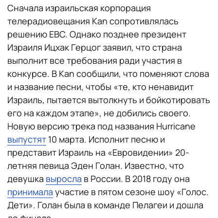
Сначала израильская корпорация
телерадиовещания Kan сопротивлялась
решению EBC. Однако позднее президент
Израиля Ицхак Герцог заявил, что страна
выполнит все требования ради участия в
конкурсе. В Kan сообщили, что поменяют слова
и название песни, чтобы «те, кто ненавидит
Израиль, пытается вытолкнуть и бойкотировать
его на каждом этапе», не добились своего.
Новую версию трека под названия Hurricane
выпустят
10 марта. Исполнит песню и
представит Израиль на «Евровидении» 20-
летняя певица Эден Голан. Известно, что
девушка
выросла
в России. В 2018 году она
принимала
участие в пятом сезоне шоу «Голос.
Дети». Голан была в команде Пелагеи и дошла
до финала.