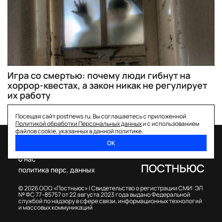
Игра со смертью: почему люди гибнут на
хоррор-квестах, а закон никак не регулирует
их работу
Посещая сайт postnews.ru, Вы соглашаетесь с приложенной
Политикой обработки Персональных данных
и с использованием
файлов cookie, указанных в данной политике.
ОК
спецпроекты
о нас
политика перс. данных
© 2026 ООО «Постньюс» |
Свидетельство о регистрации СМИ: ЭЛ
№ ФС 77–85757 от 22 августа 2023 года выдано Федеральной
службой по надзору в сфере связи, информационных технологий
и массовых коммуникаций