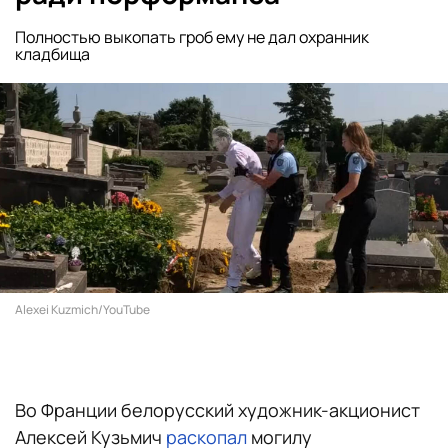
Полностью выкопать гроб ему не дал охранник
кладбища
Alexei Kuzmich/YouTube
Во Франции белорусский художник-акционист
Алексей Кузьмич
раскопал
могилу