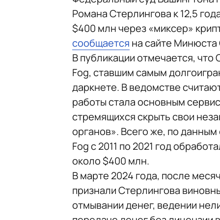
Романа Стерлингова к 12,5 год
$400 млн через «миксер» крипт
сообщается
на сайте Минюста
В публикации отмечается, что 
Fog, ставшим самым долгоигр
даркнете. В ведомстве считают
работы стала основным сервис
стремящихся скрыть свои нез
органов». Всего же, по данным
Fog с 2011 по 2021 год обработ
около $400 млн.
В марте 2024 года, после мес
признали Стерлингова виновны
отмывании денег, ведении нел
передаче денег без лицензии в