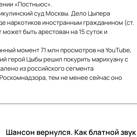
ении «Постньюс».
Никулинский суд Москвы. Дело Цыпера
нде наркотиков иностранным гражданином (ст.
нт может быть арестован на 15 суток и
анный момент 71 млн просмотров на YouTube,
кий герой Цыбы решил покурить марихуану с
далено из российского сегмента
Роскомнадзора, тем не менее сейчас оно
Шансон вернулся. Как блатной звук