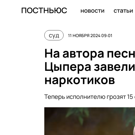
В США приговорили к 12,5 годам россиянина, основав
новости
статьи
суд
11 НОЯБРЯ 2024 09:01
На автора пес
Цыпера завели
наркотиков
Теперь исполнителю грозят 15 