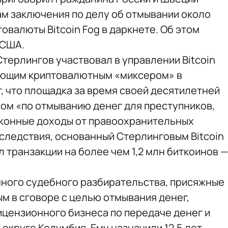
ам заключения по делу об отмывании около
овалюты Bitcoin Fog в даркнете. Об этом
 США.
Стерлингов участвовал в управлении Bitcoin
ающим криптовалютным «миксером» в
, что площадка за время своей десятилетней
ом «по отмыванию денег для преступников,
аконные доходы от правоохранительных
 следствия, основанный Стерлинговым Bitcoin
ал транзакции на более чем 1,2 млн биткоинов 
ячного судебного разбирательства, присяжные
м в сговоре с целью отмывания денег,
ицензионного бизнеса по передаче денег и
 округе Колумбия. Ему назначили 12,5 лет