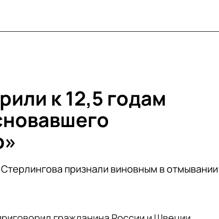
или к 12,5 годам
сновавшего
р»
а Стерлингова признали виновным в отмывании
приговорил гражданина России и Швеции