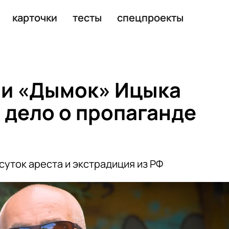
шего «криптомиксер»
карточки
тесты
спецпроекты
ни «Дымок» Ицыка
 дело о пропаганде
суток ареста и экстрадиция из РФ