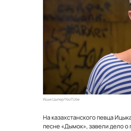
Ицык Цыпер/YouTUbe
На казахстанского певца Ицыка
песне «Дымок», завели дело о