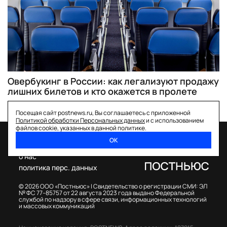
Овербукинг в России: как легализуют продажу
лишних билетов и кто окажется в пролете
Посещая сайт postnews.ru, Вы соглашаетесь с приложенной
Политикой обработки Персональных данных
и с использованием
файлов cookie, указанных в данной политике.
ОК
спецпроекты
о нас
политика перс. данных
© 2026 ООО «Постньюс» |
Свидетельство о регистрации СМИ: ЭЛ
№ ФС 77–85757 от 22 августа 2023 года выдано Федеральной
службой по надзору в сфере связи, информационных технологий
и массовых коммуникаций