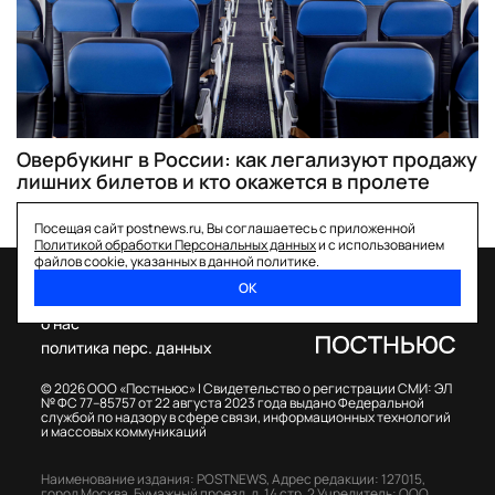
Овербукинг в России: как легализуют продажу
лишних билетов и кто окажется в пролете
Посещая сайт postnews.ru, Вы соглашаетесь с приложенной
Политикой обработки Персональных данных
и с использованием
файлов cookie, указанных в данной политике.
ОК
спецпроекты
о нас
политика перс. данных
© 2026 ООО «Постньюс» |
Свидетельство о регистрации СМИ: ЭЛ
№ ФС 77–85757 от 22 августа 2023 года выдано Федеральной
службой по надзору в сфере связи, информационных технологий
и массовых коммуникаций
Наименование издания: POSTNEWS,
Адрес редакции: 127015,
город Москва, Бумажный проезд, д. 14 стр. 2
Учредитель: ООО