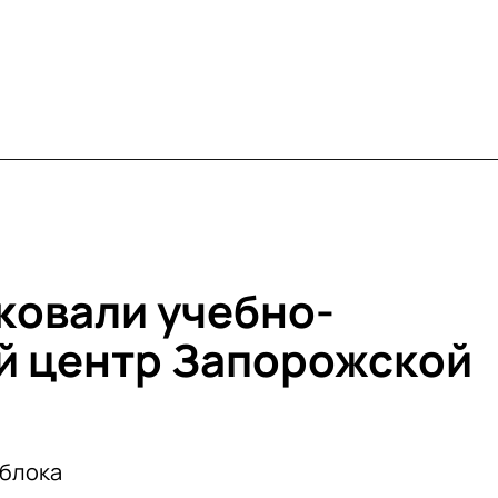
ковали учебно-
й центр Запорожской
облока