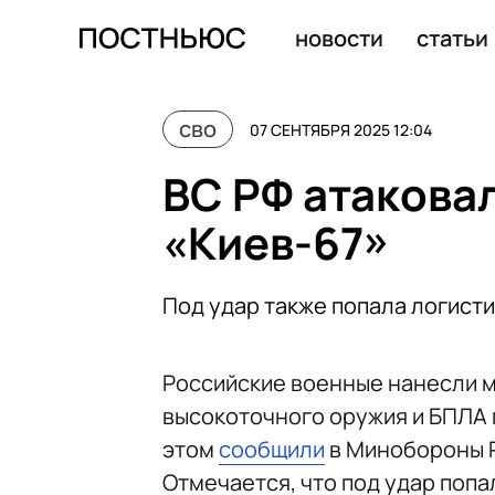
Дроны ВСУ атаковали учебно-тренировочный центр З
новости
статьи
сво
07 СЕНТЯБРЯ 2025 12:04
ВС РФ атакова
«Киев-67»
Под удар также попала логист
Российские военные нанесли 
высокоточного оружия и БПЛА 
этом
сообщили
в Минобороны 
Отмечается, что под удар попа