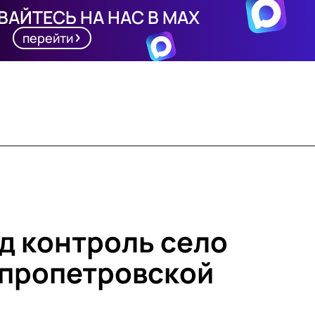
АЙТЕСЬ НА НАС В MAX
перейти
од контроль село
епропетровской