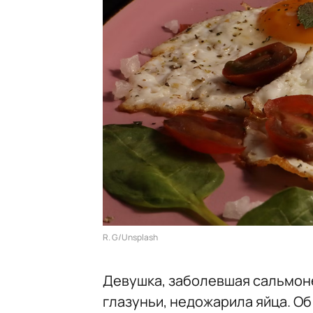
R. G/Unsplash
Девушка, заболевшая сальмон
глазуньи, недожарила яйца. О