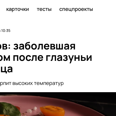
й затопит Ростовскую область
карточки
тесты
спецпроекты
 10:35
в: заболевшая
м после глазуньи
йца
рпит высоких температур