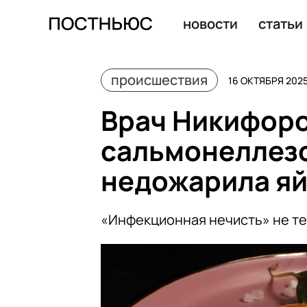
Океанолог Добролюбов: при нагоне воды с моря перво
новости
статьи
происшествия
16 ОКТЯБРЯ 2025
Врач Никифоро
сальмонеллезо
недожарила я
«Инфекционная нечисть» не те