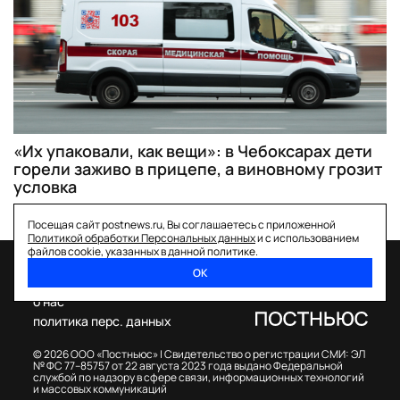
«Их упаковали, как вещи»: в Чебоксарах дети
горели заживо в прицепе, а виновному грозит
условка
Посещая сайт postnews.ru, Вы соглашаетесь с приложенной
Политикой обработки Персональных данных
и с использованием
файлов cookie, указанных в данной политике.
ОК
спецпроекты
о нас
политика перс. данных
© 2026 ООО «Постньюс» |
Свидетельство о регистрации СМИ: ЭЛ
№ ФС 77–85757 от 22 августа 2023 года выдано Федеральной
службой по надзору в сфере связи, информационных технологий
и массовых коммуникаций