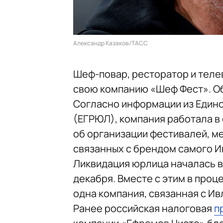
Александр Казаков/ТАСС
Шеф-повар, ресторатор и теле
свою компанию «Шеф Фест». Об
Согласно информации из Един
(ЕГРЮЛ), компания работала в
об организации фестивалей, м
связанных с брендом самого И
Ликвидация юрлица началась в 
декабря. Вместе с этим в проц
одна компания, связанная с Ив
Ранее российская налоговая
п