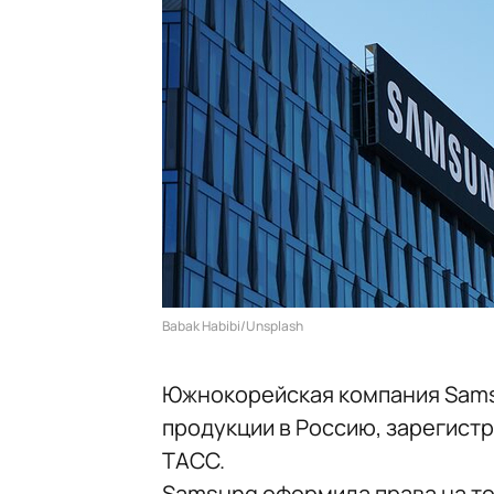
Babak Habibi/Unsplash
Южнокорейская компания Sams
продукции в Россию, зарегист
ТАСС.
Samsung оформила права на то