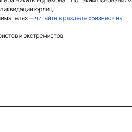
гера Никиты Ефремова*. По таким основаниям
 ликвидации юрлиц.
нимателях —
читайте в разделе «Бизнес» на
ористов и экстремистов