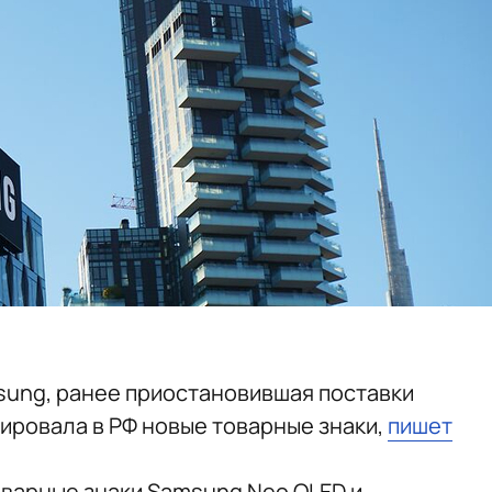
ung, ранее приостановившая поставки
рировала в РФ новые товарные знаки,
пишет
варные знаки Samsung Neo QLED и