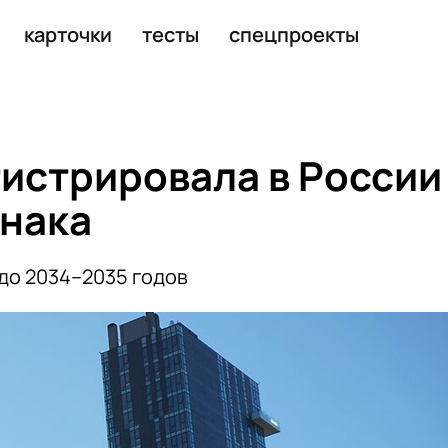
анию
карточки
тесты
спецпроекты
истрировала в России
знака
 до 2034–2035 годов