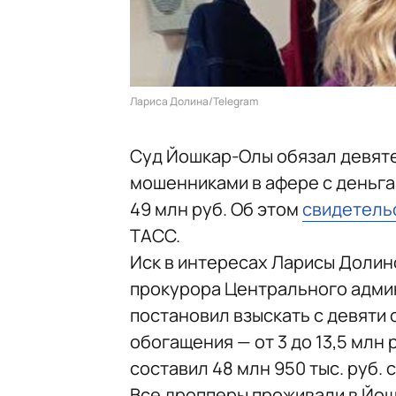
Лариса Долина/Telegram
Суд Йошкар-Олы обязал девят
мошенниками в афере с деньга
49 млн руб. Об этом
свидетель
ТАСС.
Иск в интересах Ларисы Долин
прокурора Центрального адми
постановил взыскать с девяти
обогащения — от 3 до 13,5 млн
составил 48 млн 950 тыс. руб. 
Все дропперы проживали в Йо