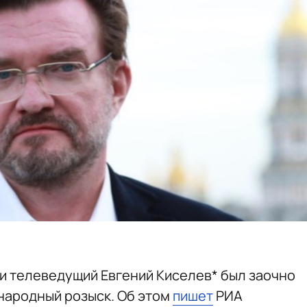
и телеведущий Евгений Киселев* был заочно
народный розыск. Об этом
пишет
РИА