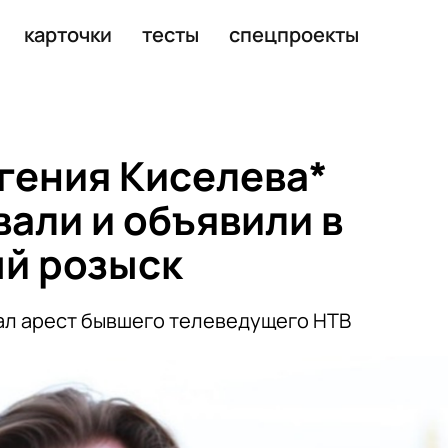
 почти 49 млн рублей
карточки
тесты
спецпроекты
гения Киселева*
али и объявили в
й розыск
ал арест бывшего телеведущего НТВ