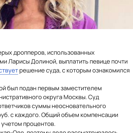
ерых дропперов, использованных
ми Ларисы Долиной, выплатить певице почти
ствует
решение суда, с которым ознакомился
ой был подан первым заместителем
нистративного округа Москвы. Суд
 ответчиков суммы неосновательного
 руб. с каждого. Общий объем компенсации
с учетом процентов.
шкар-Оле, поэтому дело рассматривалось