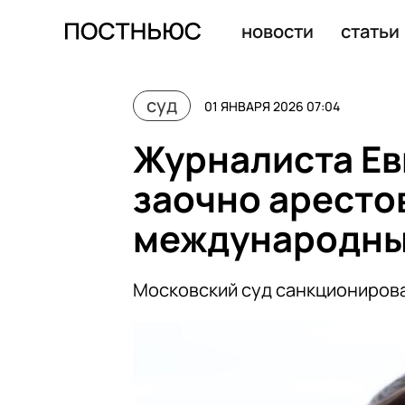
Дропперов по делу Долиной обязали выплатить певице
новости
статьи
суд
01 ЯНВАРЯ 2026 07:04
Журналиста Ев
заочно арестов
международны
Московский суд санкциониров