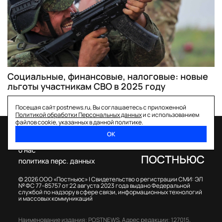
Социальные, финансовые, налоговые: новые
льготы участникам СВО в 2025 году
Посещая сайт postnews.ru, Вы соглашаетесь с приложенной
Политикой обработки Персональных данных
и с использованием
файлов cookie, указанных в данной политике.
ОК
спецпроекты
о нас
политика перс. данных
© 2026 ООО «Постньюс» |
Свидетельство о регистрации СМИ: ЭЛ
№ ФС 77–85757 от 22 августа 2023 года выдано Федеральной
службой по надзору в сфере связи, информационных технологий
и массовых коммуникаций
Наименование издания: POSTNEWS,
Адрес редакции: 127015,