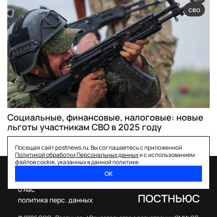
сво
Социальные, финансовые, налоговые: новые
льготы участникам СВО в 2025 году
Посещая сайт postnews.ru, Вы соглашаетесь с приложенной
Политикой обработки Персональных данных
и с использованием
файлов cookie, указанных в данной политике.
ОК
спецпроекты
о нас
политика перс. данных