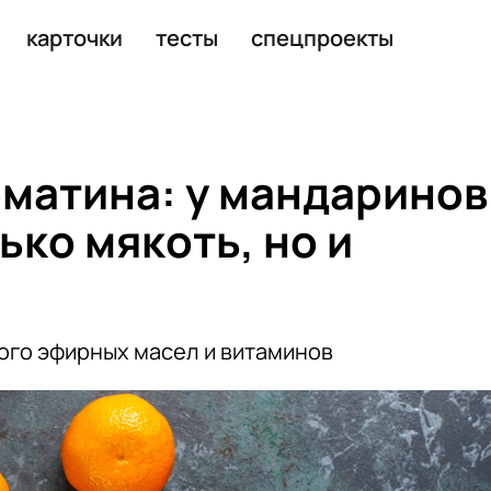
после вечеринки
карточки
тесты
спецпроекты
матина: у мандаринов
ько мякоть, но и
ого эфирных масел и витаминов