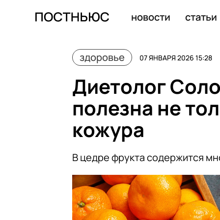
Диетолог Бобровский посоветовал пить воду с солью 
новости
статьи
здоровье
07 ЯНВАРЯ 2026 15:28
Диетолог Соло
полезна не тол
кожура
В цедре фрукта содержится мн