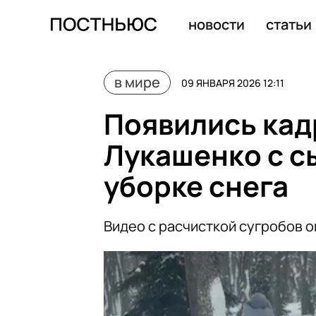
Мелони заявила о необходимости начала диалога Евро
новости
статьи
в мире
09 ЯНВАРЯ 2026 12:11
Появились кадр
Лукашенко с с
уборке снега
Видео с расчисткой сугробов 