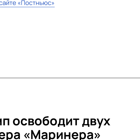
 сайте «Постньюс»
мп освободит двух
кера «Маринера»