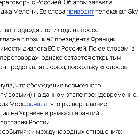
ереговоры с Россией. Об этом заявила
джа Мелони. Ее слова
приводит
телеканал Sk
тва, подводя итоги года на пресс-
огласна с позицией президента Франции
мости диалога ЕС с Россией. По ее словам, в
 переговорах, однако остается открытым
ен представлять союз, поскольку «голосов
нула, что обсуждение возможного
ппу восьми) на данном этапе преждевременно.
рих Мерц
заявил
, что развертывание
ил на Украине в рамках гарантий
согласия России.
х событиях и международных отношениях —