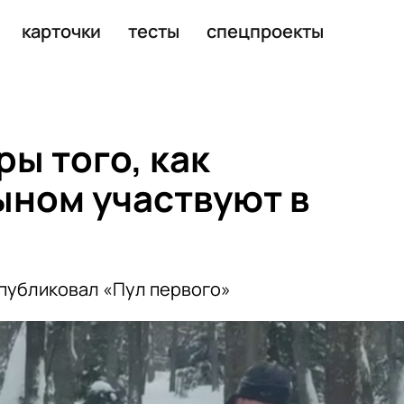
пы с Россией
карточки
тесты
спецпроекты
ы того, как
ыном участвуют в
опубликовал «Пул первого»