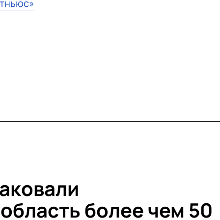
стньюс»
таковали
область более чем 50