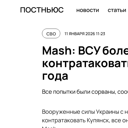
ВСУ за сутки атаковали Белгородскую область более 
новости
статьи
сво
11 ЯНВАРЯ 2026 11:23
Mash: ВСУ боле
контратаковат
года
Все попытки были сорваны, со
Вооруженные силы Украины с н
контратаковать Купянск, все о