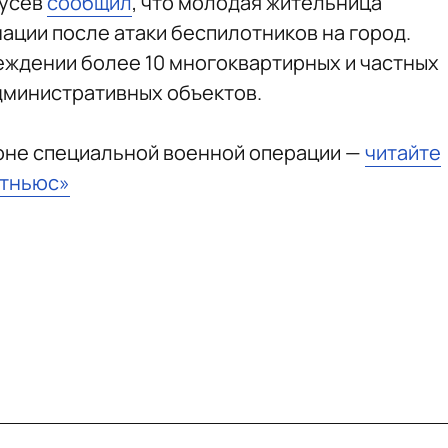
Гусев
сообщил
, что молодая жительница
ации после атаки беспилотников на город.
еждении более 10 многоквартирных и частных
административных объектов.
зоне специальной военной операции —
читайте
стньюс»