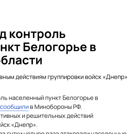
од контроль
нкт Белогорье в
области
вным действиям группировки войск «Днепр»
оль населенный пункт Белогорье в
сообщили
в Минобороны РФ.
ктивных и решительных действий
йск «Днепр».
 за сутки четыре раза атаковали населенные