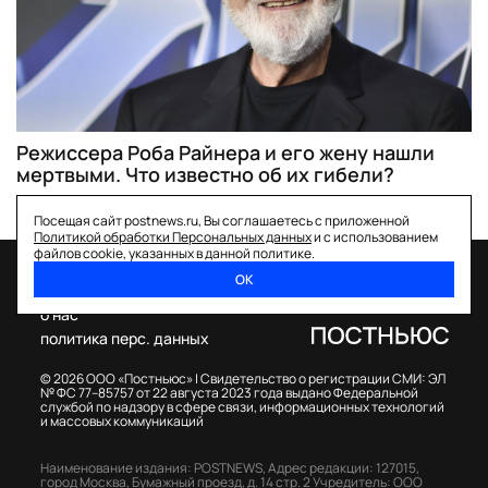
Режиссера Роба Райнера и его жену нашли
мертвыми. Что известно об их гибели?
Посещая сайт postnews.ru, Вы соглашаетесь с приложенной
Политикой обработки Персональных данных
и с использованием
файлов cookie, указанных в данной политике.
ОК
спецпроекты
о нас
политика перс. данных
© 2026 ООО «Постньюс» |
Свидетельство о регистрации СМИ: ЭЛ
№ ФС 77–85757 от 22 августа 2023 года выдано Федеральной
службой по надзору в сфере связи, информационных технологий
и массовых коммуникаций
Наименование издания: POSTNEWS,
Адрес редакции: 127015,
город Москва, Бумажный проезд, д. 14 стр. 2
Учредитель: ООО