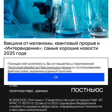
Вакцина от меланомы, квантовый прорыв и
«Интервидение»: самые хорошие новости
2025 года
Посещая сайт postnews.ru, Вы соглашаетесь с приложенной
Политикой обработки Персональных данных
и с использованием
файлов cookie, указанных в данной политике.
ОК
спецпроекты
о нас
политика перс. данных
© 2026 ООО «Постньюс» |
Свидетельство о регистрации СМИ: ЭЛ
№ ФС 77–85757 от 22 августа 2023 года выдано Федеральной
службой по надзору в сфере связи, информационных технологий
и массовых коммуникаций