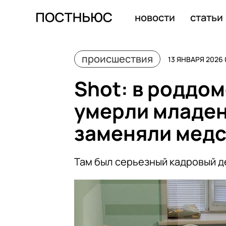
Mash: отстраненный главврач новокузнецкой больницы
новости
статьи
происшествия
13 ЯНВАРЯ 2026 
Shot: в роддом
умерли младен
заменяли мед
Там был серьезный кадровый 