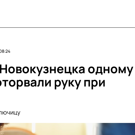
08:24
е Новокузнецка одному
оторвали руку при
ключицу