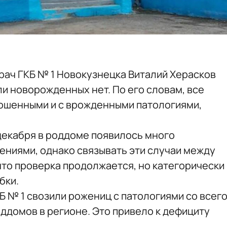
рач ГКБ № 1 Новокузнецка Виталий Херасков
ели новорожденных нет. По его словам, все
ошенными и с врожденными патологиями,
 декабря в роддоме появилось много
ниями, однако связывать эти случаи между
что проверка продолжается, но категорически
бки.
КБ № 1 свозили рожениц с патологиями со всег
оддомов в регионе. Это привело к дефициту