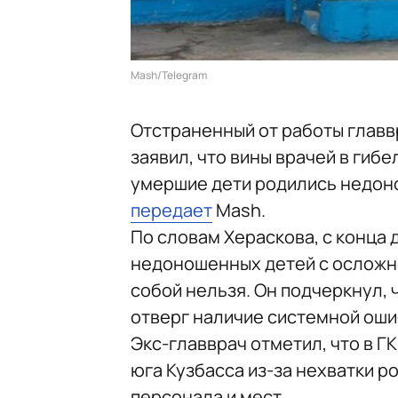
Mash/Telegram
Отстраненный от работы главв
заявил, что вины врачей в гиб
умершие дети родились недон
передает
Mash.
По словам Хераскова, с конца
недоношенных детей с осложне
собой нельзя. Он подчеркнул, 
отверг наличие системной оши
Экс-главврач отметил, что в Г
юга Кузбасса из-за нехватки р
персонала и мест.