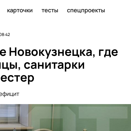
 опроверг вину врачей
карточки
тесты
спецпроекты
08:42
е Новокузнецка, где
цы, санитарки
сестер
дефицит