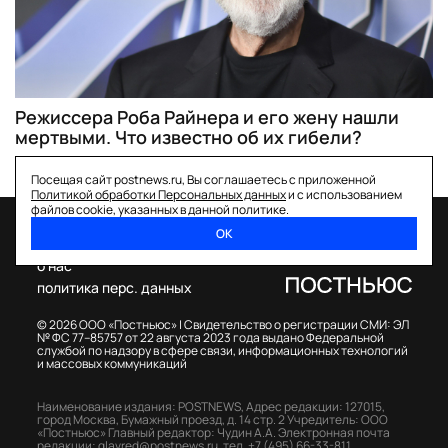
Режиссера Роба Райнера и его жену нашли
мертвыми. Что известно об их гибели?
Посещая сайт postnews.ru, Вы соглашаетесь с приложенной
Политикой обработки Персональных данных
и с использованием
файлов cookie, указанных в данной политике.
ОК
спецпроекты
о нас
политика перс. данных
© 2026 ООО «Постньюс» |
Свидетельство о регистрации СМИ: ЭЛ
№ ФС 77–85757 от 22 августа 2023 года выдано Федеральной
службой по надзору в сфере связи, информационных технологий
и массовых коммуникаций
Наименование издания: POSTNEWS,
Адрес редакции: 127015,
город Москва, Бумажный проезд, д. 14 стр. 2
Учредитель: ООО
«Постньюс»
Главный редактор: Чудин А.А.
Электронная почта
редакции:
glavred@postnews.ru
,
тел.
+7 (495) 66-33-811