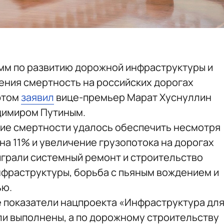
амм по развитию дорожной инфраструктуры и
ния смертность на российских дорогах
 этом
заявил
вице-премьер Марат Хуснуллин
димиром Путиным.
ние смертности удалось обеспечить несмотря
на 11% и увеличение грузопотока на дорогах
грали системный ремонт и строительство
нфраструктуры, борьба с пьяным вождением и
ью.
е показатели нацпроекта «Инфраструктура дл
ыли выполнены, а по дорожному строительству