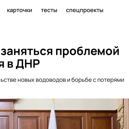
почти на 25% за пять лет
карточки
тесты
спецпроекты
 заняться проблемой
я в ДНР
ьстве новых водоводов и борьбе с потерями