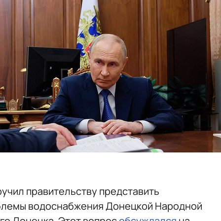
ручил правительству представить
блемы водоснабжения Донецкой Народной
ого Донецка. Этот вопрос
обсуждался
на