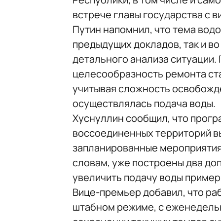
встрече главы государства с
Путин напомнил, что тема вод
предыдущих докладов, так и во
детального анализа ситуации.
целесообразность ремонта ста
учитывая сложность освобожде
осуществлялась подача воды.
Хуснуллин сообщил, что прогр
воссоединенных территорий вы
запланированные мероприятия 
словам, уже построены два до
увеличить подачу воды примерн
Вице-премьер добавил, что ра
штабном режиме, с еженедельн