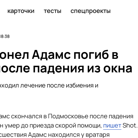
ли имущество на 100 млн рублей
карточки
тесты
спецпроекты
18:38
онел Адамс погиб в
осле падения из окна
оходил лечение после избиения и
амс скончался в Подмосковье после падения
Он умер до приезда скорой помощи,
пишет
Shot.
исшествия Адамс находился у вратаря