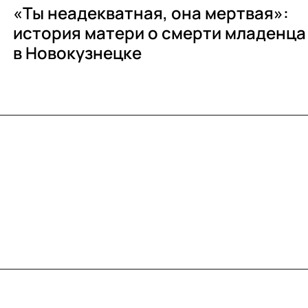
«Ты неадекватная, она мертвая»:
история матери о смерти младенца
в Новокузнецке