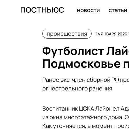
У экс-замглавы московского метро Дощатова арестова
новости
статьи
происшествия
14 ЯНВАРЯ 2026 
Футболист Лай
Подмосковье п
Ранее экс-член сборной РФ пр
огнестрельного ранения
Воспитанник ЦСКА Лайонел Ад
из окна многоэтажного дома. 
Как уточняется, в момент про