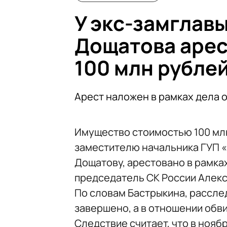
У экс-замглав
Дощатова арес
100 млн рубле
Арест наложен в рамках дела 
Имущество стоимостью 100 мл
заместителю начальника ГУП 
Дощатову, арестовано в рамках
председатель СК России Алекс
По словам Бастрыкина, рассле
завершено, а в отношении обв
Следствие считает, что в нояб