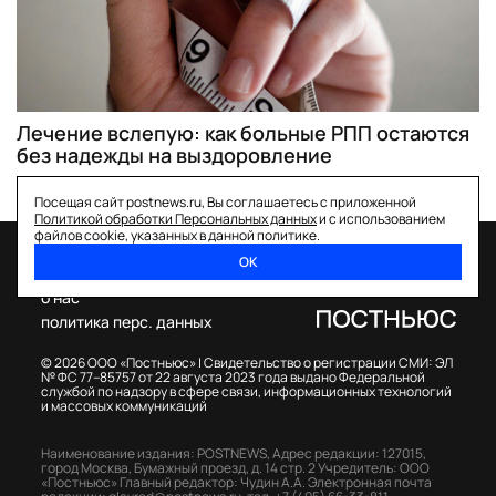
Лечение вслепую: как больные РПП остаются
без надежды на выздоровление
Посещая сайт postnews.ru, Вы соглашаетесь с приложенной
Политикой обработки Персональных данных
и с использованием
файлов cookie, указанных в данной политике.
ОК
спецпроекты
о нас
политика перс. данных
© 2026 ООО «Постньюс» |
Свидетельство о регистрации СМИ: ЭЛ
№ ФС 77–85757 от 22 августа 2023 года выдано Федеральной
службой по надзору в сфере связи, информационных технологий
и массовых коммуникаций
Наименование издания: POSTNEWS,
Адрес редакции: 127015,
город Москва, Бумажный проезд, д. 14 стр. 2
Учредитель: ООО
«Постньюс»
Главный редактор: Чудин А.А.
Электронная почта