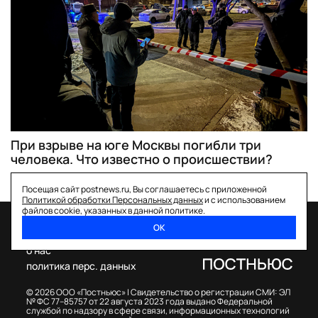
При взрыве на юге Москвы погибли три
человека. Что известно о происшествии?
Посещая сайт postnews.ru, Вы соглашаетесь с приложенной
Политикой обработки Персональных данных
и с использованием
файлов cookie, указанных в данной политике.
ОК
спецпроекты
о нас
политика перс. данных
© 2026 ООО «Постньюс» |
Свидетельство о регистрации СМИ: ЭЛ
№ ФС 77–85757 от 22 августа 2023 года выдано Федеральной
службой по надзору в сфере связи, информационных технологий