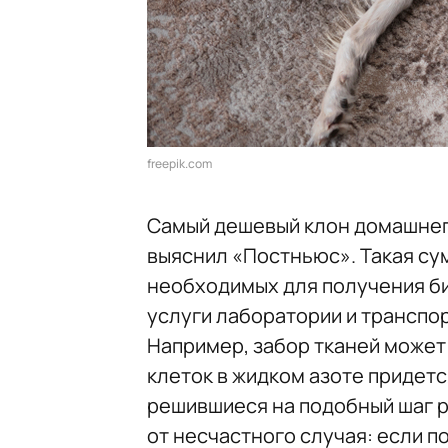
freepik.com
Самый дешевый клон домашнего
выяснил «Постньюс». Такая су
необходимых для получения би
услуги лаборатории и транспор
Например, забор тканей может о
клеток в жидком азоте придется
решившиеся на подобный шаг р
от несчастного случая: если п