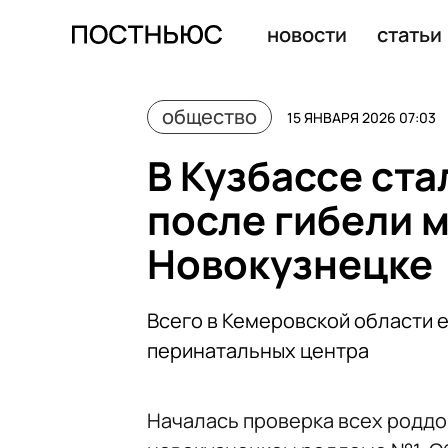
Самый дешевый клон домашнего питомца обойдется ро
новости
статьи
общество
15 ЯНВАРЯ 2026 07:03
В Кузбассе ст
после гибели 
Новокузнецке
Всего в Кемеровской области е
перинатальных центра
Началась проверка всех роддо