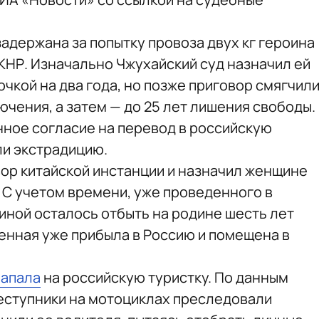
адержана за попытку провоза двух кг героина
 КНР. Изначально Чжухайский суд назначил ей
чкой на два года, но позже приговор смягчил
чения, а затем — до 25 лет лишения свободы.
ное согласие на перевод в российскую
ли экстрадицию.
вор китайской инстанции и назначил женщине
 С учетом времени, уже проведенного в
иной осталось отбыть на родине шесть лет
денная уже прибыла в Россию и помещена в
напала
на российскую туристку. По данным
еступники на мотоциклах преследовали