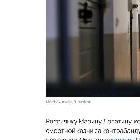
Matthew Ansley/Unsplash
Россиянку Марину Лопатину, ко
смертной казни за контрабанд
наказания. Об этом
сообщает
Р