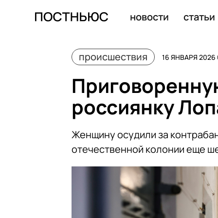
Жительница Новосибирска пригрозила взорвать парик
новости
статьи
происшествия
16 ЯНВАРЯ 2026 
Приговоренную
россиянку Лоп
Женщину осудили за контрабанд
отечественной колонии еще ше