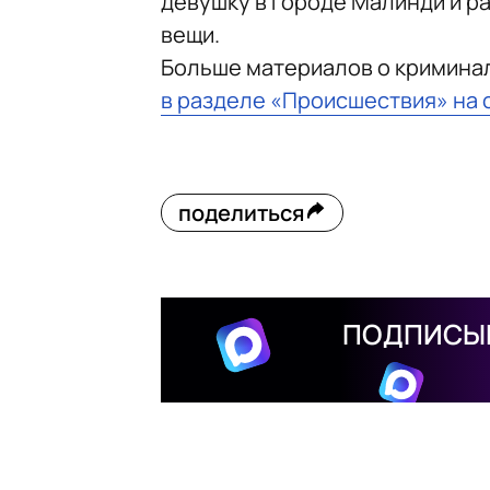
девушку в городе Малинди и р
вещи.
Больше материалов о кримина
в разделе «Происшествия» на 
поделиться
ПОДПИСЫВ