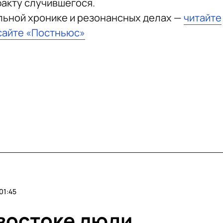
факту случившегося.
льной хронике и резонансных делах —
читайте
сайте «Постньюс»
01:45
ивостоке люди