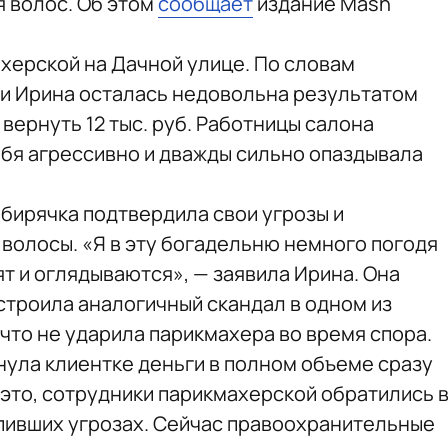
 волос. Об этом
сообщает
издание Mash
херской на Дачной улице. По словам
ни Ирина осталась недовольна результатом
вернуть 12 тыс. руб. Работницы салона
ебя агрессивно и дважды сильно опаздывала
ибирячка подтвердила свои угрозы и
волосы. «Я в эту богадельню немного погодя
ят и оглядываются», — заявила Ирина. Она
строила аналогичный скандал в одном из
 что не ударила парикмахера во время спора.
ула клиентке деньги в полном объеме сразу
 это, сотрудники парикмахерской обратились 
пивших угрозах. Сейчас правоохранительные