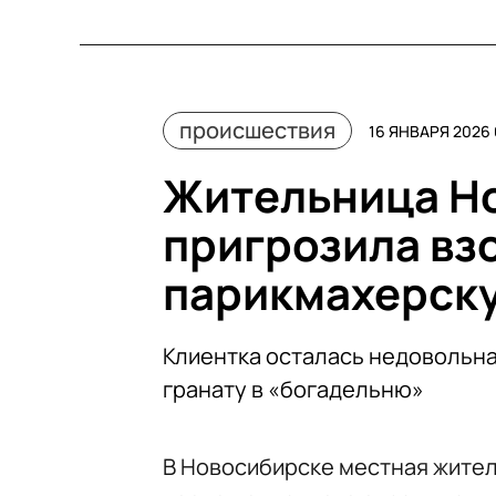
происшествия
16 ЯНВАРЯ 2026 
Жительница Н
пригрозила вз
парикмахерску
Клиентка осталась недовольна
гранату в «богадельню»
В Новосибирске местная жител