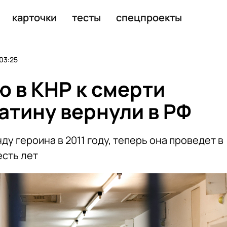
махерскую из-за корней
карточки
тесты
спецпроекты
03:25
 в КНР к смерти
атину вернули в РФ
у героина в 2011 году, теперь она проведет в
сть лет