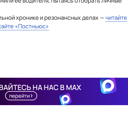
анили ее водителя, пытаясь отобрать личные
льной хронике и резонансных делах —
читайте
сайте «Постньюс»
АЙТЕСЬ НА НАС В MAX
перейти