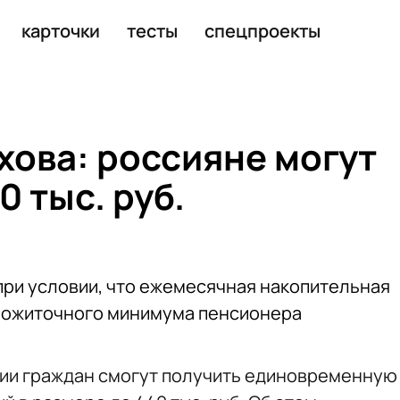
росли до 830 млн рублей
карточки
тесты
спецпроекты
хова: россияне могут
0 тыс. руб.
ри условии, что ежемесячная накопительная
прожиточного минимума пенсионера
рии граждан смогут получить единовременную