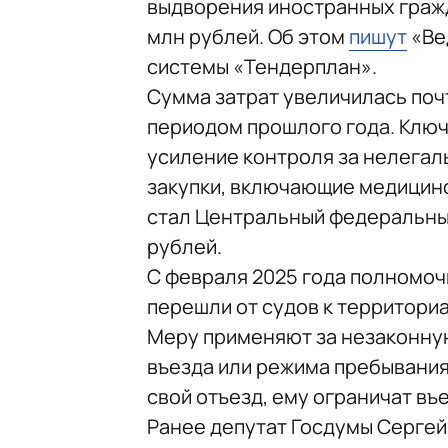
выдворения иностранных гражда
млн рублей. Об этом
пишут
«Ве
системы «Тендерплан».
Сумма затрат увеличилась поч
периодом прошлого года. Клю
усиление контроля за нелегал
закупки, включающие медицин
стал Центральный федеральный 
рублей.
С февраля 2025 года полномоч
перешли от судов к территори
Меру применяют за незаконну
въезда или режима пребывания
свой отъезд, ему ограничат въ
Ранее депутат Госдумы Серге