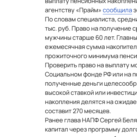
выплату пенсионных накоплений
агентству «Прайм»
сообщила
э
По словам специалиста, средн
тыс. руб. Право на получение 
мужчины старше 60 лет. Главны
ежемесячная сумма накопител
прожиточного минимума пенсио
Проверить право на выплату мо
Социальном фонде РФ или на по
полученные деньги целесообра
высокой ставкой или инвестици
накопления делятся на ожидае
составит 270 месяцев.
Ранее глава НАПФ Сергей Бел
капитал через программу долг