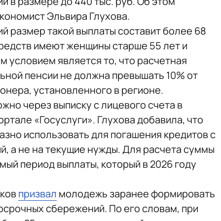
 в размере до 440 тыс. руб. Об этом
кономист Эльвира Глухова.
ий размер такой выплаты составит более 68
средств имеют женщины старше 55 лет и
м условием является то, что расчетная
ьной пенсии не должна превышать 10% от
нера, установленного в регионе.
жно через выписку с лицевого счета в
ртале «Госуслуги». Глухова добавила, что
зно использовать для погашения кредитов с
й, а не на текущие нужды. Для расчета суммы
мый период выплаты, который в 2026 году
яков
призвал
молодежь заранее формировать
осрочных сбережений. По его словам, при