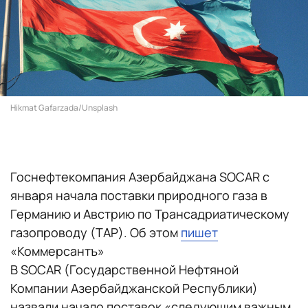
Hikmat Gafarzada/Unsplash
Госнефтекомпания Азербайджана SOCAR с
января начала поставки природного газа в
Германию и Австрию по Трансадриатическому
газопроводу (TAP). Об этом
пишет
«Коммерсантъ»
В SOCAR (Государственной Нефтяной
Компании Азербайджанской Республики)
назвали начало поставок «следующим важным