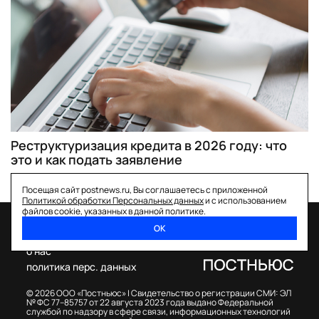
Реструктуризация кредита в 2026 году: что
это и как подать заявление
Посещая сайт postnews.ru, Вы соглашаетесь с приложенной
Политикой обработки Персональных данных
и с использованием
файлов cookie, указанных в данной политике.
ОК
спецпроекты
о нас
политика перс. данных
© 2026 ООО «Постньюс» |
Свидетельство о регистрации СМИ: ЭЛ
№ ФС 77–85757 от 22 августа 2023 года выдано Федеральной
службой по надзору в сфере связи, информационных технологий