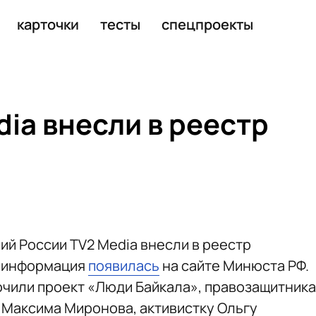
ребительских цен на 2026 год
карточки
тесты
спецпроекты
ia внесли в реестр
ий России TV2 Media внесли в реестр
я информация
появилась
на сайте Минюста РФ.
ючили проект «Люди Байкала», правозащитника
 Максима Миронова, активистку Ольгу