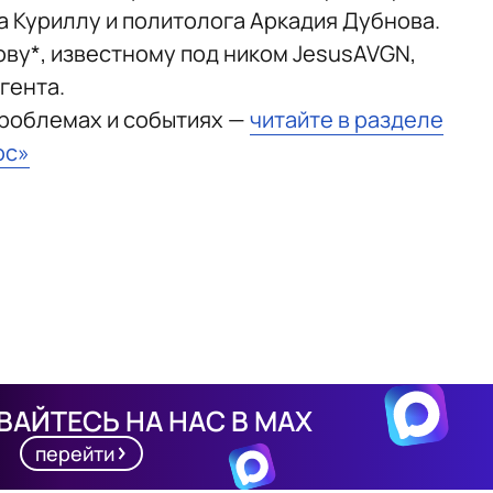
а Куриллу и политолога Аркадия Дубнова.
ву*, известному под ником JesusAVGN,
гента.
проблемах и событиях —
читайте в разделе
юс»
АЙТЕСЬ НА НАС В MAX
перейти