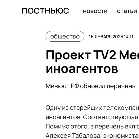
Росстат внес помаду в набор товаров для индекса пот
новости
статьи
общество
16 ЯНВАРЯ 2026 14:11
Проект TV2 Med
иноагентов
Минюст РФ обновил перечень
Одну из старейших телекомпан
иноагентов. Соответствующа
Помимо этого, в перечень вкл
Алексея Табалова, экономиста