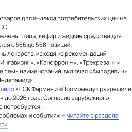
товаров для индекса потребительских цен на
СС.
печень птицы, кефир и жидкие средства для
лся с 556 до 558 позиций.
нь лекарств, исходя из рекомендаций
«Ингавирин», «Канефрон Н», «Трекрезан» и
же семь наименований, включая «Амлодипин»,
Индапамид».
ешило
«ПСК Фарме» и «Промомеду» разрешили
» до 2026 года. Согласие зарубежного
е потребуется.
проблемах и событиях —
читайте в разделе
юс»