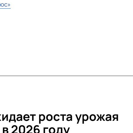
ьюс»
идает роста урожая
 в 2026 году