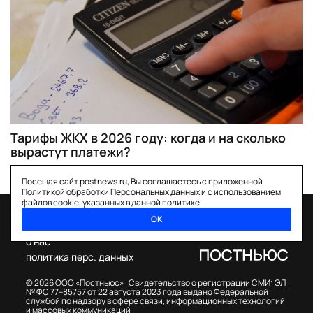
Тарифы ЖКХ в 2026 году: когда и на сколько
вырастут платежи?
Посещая сайт postnews.ru, Вы соглашаетесь с приложенной
Политикой обработки Персональных данных
и с использованием
файлов cookie, указанных в данной политике.
ОК
спецпроекты
о нас
политика перс. данных
© 2026 ООО «Постньюс» |
Свидетельство о регистрации СМИ: ЭЛ
№ ФС 77–85757 от 22 августа 2023 года выдано Федеральной
службой по надзору в сфере связи, информационных технологий
и массовых коммуникаций