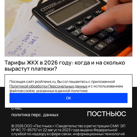
Тарифы ЖКХ в 2026 году: когда и на сколько
вырастут платежи?
Посещая сайт postnews.ru, Вы соглашаетесь с приложенной
Политикой обработки Персональных данных
и с использованием
файлов cookie, указанных в данной политике.
ОК
спецпроекты
о нас
политика перс. данных
© 2026 ООО «Постньюс» |
Свидетельство о регистрации СМИ: ЭЛ
№ ФС 77–85757 от 22 августа 2023 года выдано Федеральной
службой по надзору в сфере связи, информационных технологий