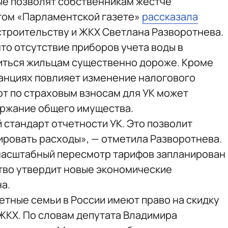
ые позволят собственникам жестче
том «Парламентской газете»
рассказала
строительству и ЖКХ Светлана Разворотнева.
то отсутствие приборов учета воды в
иться жильцам существенно дороже. Кроме
танциях повлияет изменение налогового
от по страховым взносам для УК может
держание общего имущества.
й стандарт отчетности УК. Это позволит
ровать расходы», — отметила Разворотнева.
 масштабный пересмотр тарифов запланирован
ство утвердит новые экономические
а.
детные семьи в России имеют право на скидку
 ЖКХ. По словам депутата Владимира