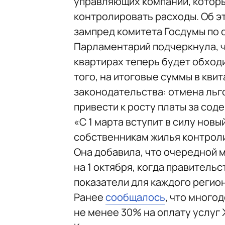
управляющих компаний, котор
контролировать расходы. Об э
зампред комитета Госдумы по 
Парламентарий подчеркнула, ч
квартирах теперь будет обход
того, на итоговые суммы в кви
законодательства: отмена льг
привести к росту платы за со
«С 1 марта вступит в силу новы
собственникам жилья контроли
Она добавила, что очередной
на 1 октября, когда правитель
показатели для каждого регион
Ранее
сообщалось
, что много
не менее 30% на оплату услуг