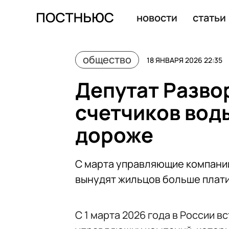
Александр Лукашенко окунулся в прорубь на Крещение
новости
статьи
общество
18 ЯНВАРЯ 2026 22:35
Депутат Разво
счетчиков вод
дороже
С марта управляющие компании
вынудят жильцов больше плат
С 1 марта 2026 года в России в