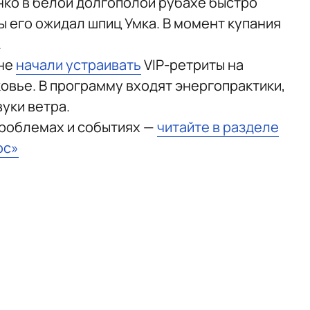
нко в белой долгополой рубахе быстро
ы его ожидал шпиц Умка. В момент купания
.
яне
начали устраивать
VIP-ретриты на
овье. В программу входят энергопрактики,
вуки ветра.
проблемах и событиях —
читайте в разделе
юс»