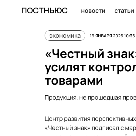
«Цемрос» приостановил производство цемента в Белг
новости
статьи
экономика
19 ЯНВАРЯ 2026 10:36
«Честный знак
усилят контро
товарами
Продукция, не прошедшая пров
Центр развития перспективных
«Честный знак» подписал с ма