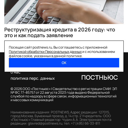
Реструктуризация кредита в 2026 году: что
это и как подать заявление
Посещая сайт postnews.ru, Вы соглашаетесь с приложенной
Политикой обработки Персональных данных
и с использованием
файлов cookie, указанных в данной политике.
ОК
спецпроекты
о нас
политика перс. данных
© 2026 ООО «Постньюс» |
Свидетельство о регистрации СМИ: ЭЛ
№ ФС 77–85757 от 22 августа 2023 года выдано Федеральной
службой по надзору в сфере связи, информационных технологий
и массовых коммуникаций
Наименование издания: POSTNEWS,
Адрес редакции: 127015,
город Москва, Бумажный проезд, д. 14 стр. 2
Учредитель: ООО
«Постньюс»
Главный редактор: Чудин А.А.
Электронная почта
редакции:
glavred@postnews.ru
,
тел.
+7 (495) 66-33-811