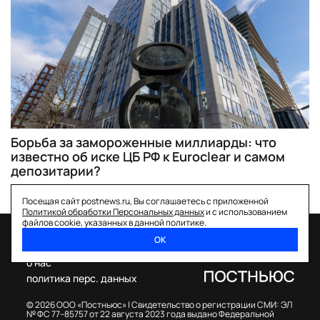
Борьба за замороженные миллиарды: что
известно об иске ЦБ РФ к Euroclear и самом
депозитарии?
Посещая сайт postnews.ru, Вы соглашаетесь с приложенной
Политикой обработки Персональных данных
и с использованием
файлов cookie, указанных в данной политике.
ОК
спецпроекты
о нас
политика перс. данных
© 2026 ООО «Постньюс» |
Свидетельство о регистрации СМИ: ЭЛ
№ ФС 77–85757 от 22 августа 2023 года выдано Федеральной