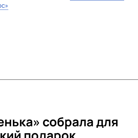
юс»
нька» собрала для
кий подарок