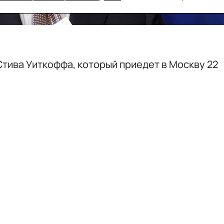
тива Уиткоффа, который приедет в Москву 22
а с выпечкой. Подарок
собирали
360.ru и
 «Машенька».
 традиционные американские десерты.
пирогом, маффинами, печеньем «Красный
.
анет дизайн. В «Машеньке» обещают
 ее красивым бантом.
самолет Уиткоффа приземлится в Москве не
 эмиссара с президентом РФ Владимиром
ром.