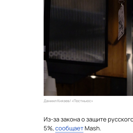
Даниил Князев/ «Постньюс»
Из-за закона о защите русског
5%,
сообщает
Mash.