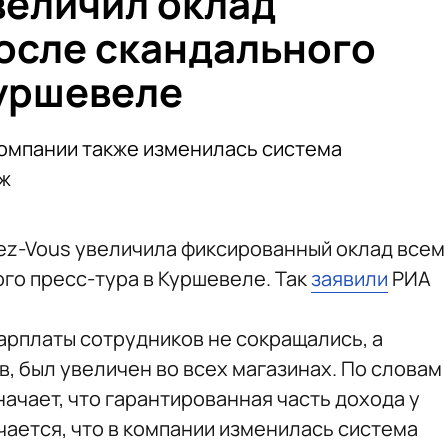
величил оклад
осле скандального
Куршевеле
компании также изменилась система
аж
ez-Vous увеличила фиксированный оклад всем
го пресс-тура в Куршевеле. Так
заявили
РИА
арплаты сотрудников не сокращались, а
, был увеличен во всех магазинах. По словам
начает, что гарантированная часть дохода у
чается, что в компании изменилась система