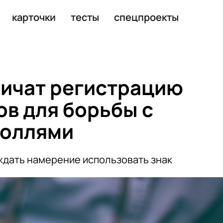
для часов
карточки
тесты
спецпроекты
ничат регистрацию
ов для борьбы с
роллями
ждать намерение использовать знак