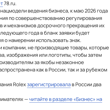
ет
78.ru.
 нацмодели ведения бизнеса, к маю 2026 года
ния по совершенствованию регулирования
в и механизмов досрочного прекращения их
следующего года в бланк заявки будет
я о намерении использовать знак.
и компании, не производящие товары, которые
а, изображения или логотипы, чтобы затем
оизводителям за якобы незаконное
аспространена как в России, так и за рубежом
пания Rolex
зарегистрировала
в России два
нимателях —
читайте в разделе «Бизнес» на