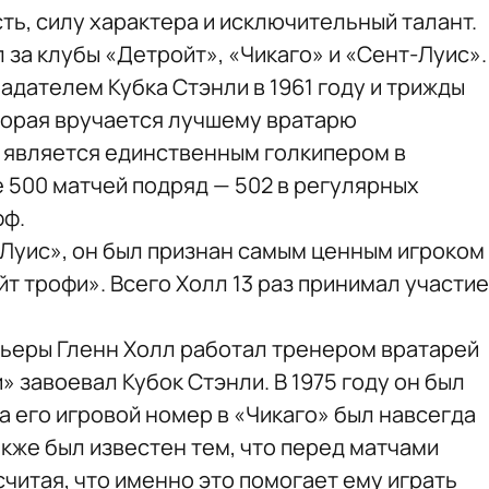
ть, силу характера и исключительный талант.
 за клубы «Детройт», «Чикаго» и «Сент-Луис».
ладателем Кубка Стэнли в 1961 году и трижды
торая вручается лучшему вратарю
 является единственным голкипером в
 500 матчей подряд — 502 в регулярных
фф.
т-Луис», он был признан самым ценным игроком
т трофи». Всего Холл 13 раз принимал участие
ьеры Гленн Холл работал тренером вратарей
и» завоевал Кубок Стэнли. В 1975 году он был
 а его игровой номер в «Чикаго» был навсегда
кже был известен тем, что перед матчами
читая, что именно это помогает ему играть