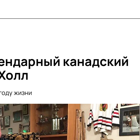
ендарный канадский
 Холл
году жизни