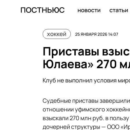
Скончался легендарный канадский вратарь Гленн Холл
новости
статьи
хоккей
25 ЯНВАРЯ 2026 14:07
Приставы взыс
Юлаева» 270 м
Клуб не выполнил условия мир
Судебные приставы завершили
отношении уфимского хоккейно
взыскали 270 млн руб. в польз
дочерней структуры — ООО «И