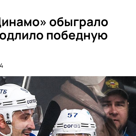
Динамо» обыграло
родлило победную
:4