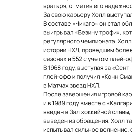
вратаря, отметив его надежнос
За свою карьеру Холл выступал
В составе «Чикаго» он стал об
выигрывал «Везину трофи», ко
регулярного чемпионата. Холл
истории НХЛ, проведшим более
сезонах и 552 с учетом плей-о
В 1968 году, выступая за «Сен
плей-офф и получил «Конн Смай
в Матчах звезд НХЛ.
После завершения игровой кар
и в 1989 году вместе с «Калгар
введен в Зал хоккейной славы,
выведен из обращения. Холл та
испытывал сильное волнение, с