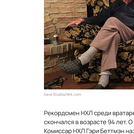
Dave Stubbs/NHL.com
Рекордсмен НХЛ среди вратаре
скончался в возрасте 94 лет. О
Комиссар НХЛ Гэри Беттмэн на