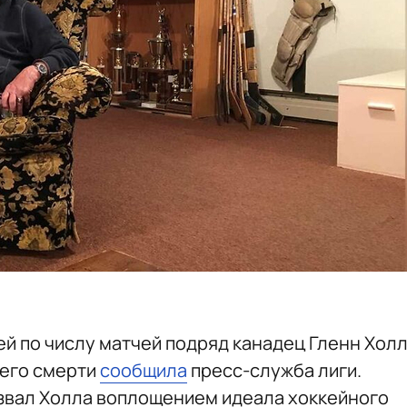
й по числу матчей подряд канадец Гленн Хол
 его смерти
сообщила
пресс-служба лиги.
звал Холла воплощением идеала хоккейного