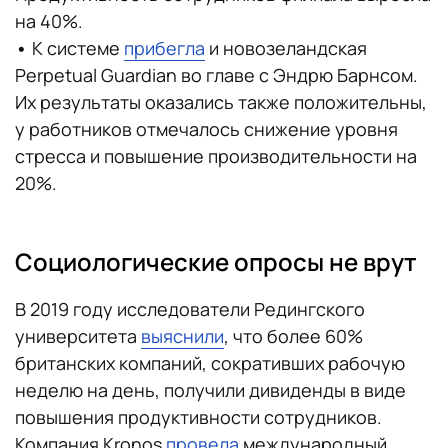
на 40%.
•
К системе
прибегла
и новозеландская
Perpetual Guardian во главе с Эндрю Барнсом.
Их результаты оказались также положительны,
у работников отмечалось снижение уровня
стресса и повышение производительности на
20%.
Социологические опросы не врут
В 2019 году исследователи Редингского
университета
выяснили
, что более 60%
британских компаний, сокративших рабочую
неделю на день, получили дивиденды в виде
повышения продуктивности сотрудников.
Компания Kronos
провела
международный