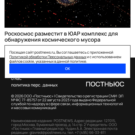
Роскосмос разместит в ЮАР комплекс для
обнаружения космического мусора
Посещая сайт postnews.ru, Вы соглашаетесь с приложенной
Политикой обработки Персональных данных
и с использованием
файлов cookie, указанных в данной политике.
ОК
спецпроекты
о нас
политика перс. данных
© 2026 ООО «Постньюс» |
Свидетельство о регистрации СМИ: ЭЛ
№ ФС 77–85757 от 22 августа 2023 года выдано Федеральной
службой по надзору в сфере связи, информационных технологий
и массовых коммуникаций
Наименование издания: POSTNEWS,
Адрес редакции: 127015,
город Москва, Бумажный проезд, д. 14 стр. 2
Учредитель: ООО
«Постньюс»
Главный редактор: Чудин А.А.
Электронная почта
редакции:
glavred@postnews.ru
,
тел.
+7 (495) 66-33-811