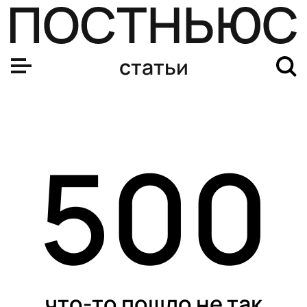
статьи
500
что-то пошло не так