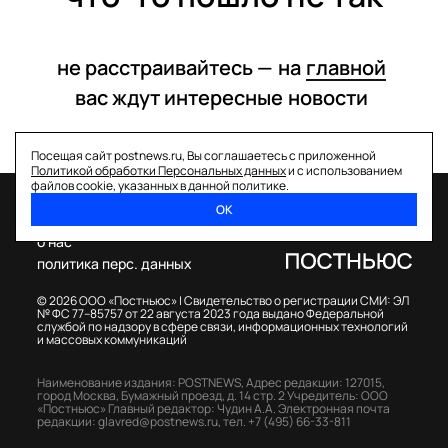
не расстраивайтесь —
на
главной
вас ждут интересные
новости
Посещая сайт postnews.ru, Вы соглашаетесь с приложенной
Политикой обработки Персональных данных
и с использованием
файлов cookie, указанных в данной политике.
ОК
спецпроекты
о нас
политика перс. данных
© 2026 ООО «Постньюс» |
Свидетельство о регистрации СМИ: ЭЛ
№ ФС 77–85757 от 22 августа 2023 года выдано Федеральной
службой по надзору в сфере связи, информационных технологий
и массовых коммуникаций
Наименование издания: POSTNEWS,
Адрес редакции: 127015,
город Москва, Бумажный проезд, д. 14 стр. 2
Учредитель: ООО
«Постньюс»
Главный редактор: Чудин А.А.
Электронная почта
редакции:
glavred@postnews.ru
,
тел.
+7 (495) 66-33-811