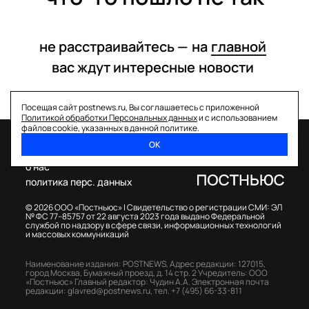
не расстраивайтесь —
на
главной
вас ждут интересные
новости
Посещая сайт postnews.ru, Вы соглашаетесь с приложенной
Политикой обработки Персональных данных
и с использованием
файлов cookie, указанных в данной политике.
ОК
спецпроекты
о нас
политика перс. данных
© 2026 ООО «Постньюс» |
Свидетельство о регистрации СМИ: ЭЛ
№ ФС 77–85757 от 22 августа 2023 года выдано Федеральной
службой по надзору в сфере связи, информационных технологий
и массовых коммуникаций
Наименование издания: POSTNEWS,
Адрес редакции: 127015,
город Москва, Бумажный проезд, д. 14 стр. 2
Учредитель: ООО
«Постньюс»
Главный редактор: Чудин А.А.
Электронная почта
редакции:
glavred@postnews.ru
,
тел.
+7 (495) 66-33-811