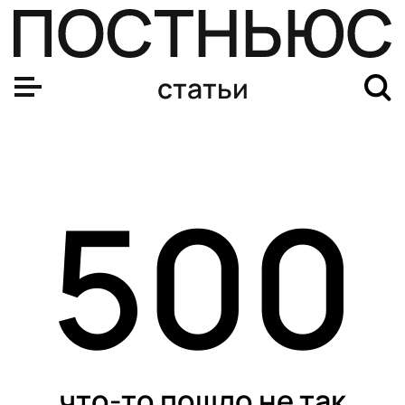
статьи
500
что-то пошло не так