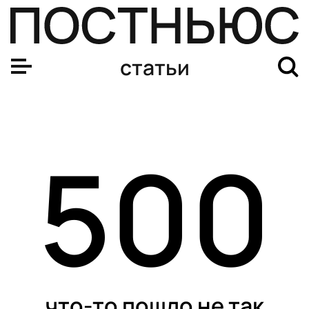
статьи
500
что-то пошло не так