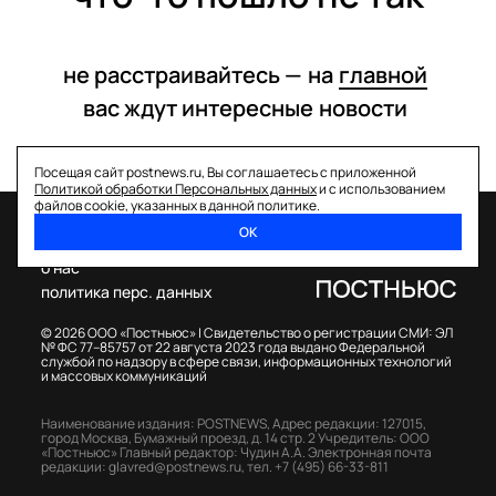
не расстраивайтесь —
на
главной
вас ждут интересные
новости
Посещая сайт postnews.ru, Вы соглашаетесь с приложенной
Политикой обработки Персональных данных
и с использованием
файлов cookie, указанных в данной политике.
ОК
спецпроекты
о нас
политика перс. данных
© 2026 ООО «Постньюс» |
Свидетельство о регистрации СМИ: ЭЛ
№ ФС 77–85757 от 22 августа 2023 года выдано Федеральной
службой по надзору в сфере связи, информационных технологий
и массовых коммуникаций
Наименование издания: POSTNEWS,
Адрес редакции: 127015,
город Москва, Бумажный проезд, д. 14 стр. 2
Учредитель: ООО
«Постньюс»
Главный редактор: Чудин А.А.
Электронная почта
редакции:
glavred@postnews.ru
,
тел.
+7 (495) 66-33-811