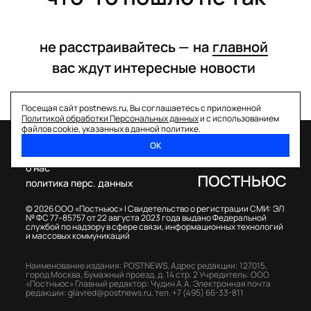
не расстраивайтесь —
на
главной
вас ждут интересные
новости
Посещая сайт postnews.ru, Вы соглашаетесь с приложенной
Политикой обработки Персональных данных
и с использованием
файлов cookie, указанных в данной политике.
ОК
спецпроекты
о нас
политика перс. данных
© 2026 ООО «Постньюс» |
Свидетельство о регистрации СМИ: ЭЛ
№ ФС 77–85757 от 22 августа 2023 года выдано Федеральной
службой по надзору в сфере связи, информационных технологий
и массовых коммуникаций
Наименование издания: POSTNEWS,
Адрес редакции: 127015,
город Москва, Бумажный проезд, д. 14 стр. 2
Учредитель: ООО
«Постньюс»
Главный редактор: Чудин А.А.
Электронная почта
редакции:
glavred@postnews.ru
,
тел.
+7 (495) 66-33-811