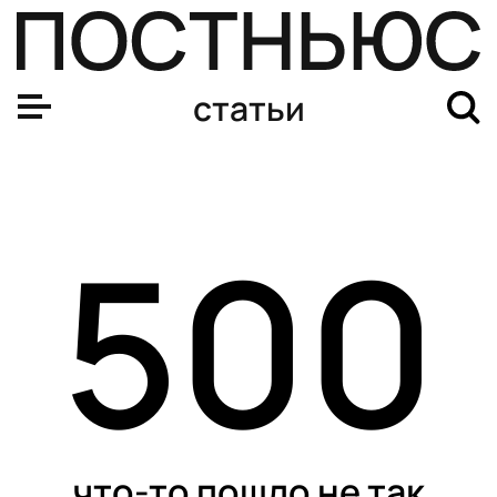
статьи
500
что-то пошло не так