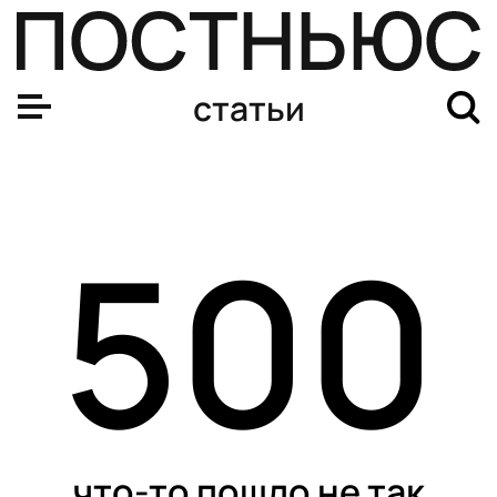
статьи
500
что-то пошло не так