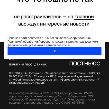
не расстраивайтесь —
на
главной
вас ждут интересные
новости
Посещая сайт postnews.ru, Вы соглашаетесь с приложенной
Политикой обработки Персональных данных
и с использованием
файлов cookie, указанных в данной политике.
ОК
спецпроекты
о нас
политика перс. данных
© 2026 ООО «Постньюс» |
Свидетельство о регистрации СМИ: ЭЛ
№ ФС 77–85757 от 22 августа 2023 года выдано Федеральной
службой по надзору в сфере связи, информационных технологий
и массовых коммуникаций
Наименование издания: POSTNEWS,
Адрес редакции: 127015,
город Москва, Бумажный проезд, д. 14 стр. 2
Учредитель: ООО
«Постньюс»
Главный редактор: Чудин А.А.
Электронная почта
редакции:
glavred@postnews.ru
,
тел.
+7 (495) 66-33-811