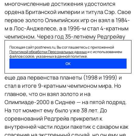
многочисленные достижения удостоился
ордена Британской империи и титула Сэр. Свое
первое золото Олимпийских игр он взял в 1984-
м в Лос-Анджелесе, а в 1996-м стал 4-кратным
чемпионом. Через год 35-летнему Редгрейву
диагностировали диабет.
Посещая сайт postnews.ru, Вы соглашаетесь с приложенной
Британский спортсмен продолжил выступать, в
Политикой обработки Персональных данных
и с использованием
файлов cookie, указанных в данной политике.
том числе для того, чтобы доказать, что даже с
ОК
недугом можно жить и побеждать. Он выиграл
еще два первенства планеты (1998 и 1999) и
стал в итоге 9-кратным чемпионом мира. Но
главное, что он взял золото и на
Олимпиаде-2000 в Сиднее — на пятой подряд.
На тот момент ему было уже 38 лет. До
соревнований Редгрейв прикрепил к
внутренней части лодки пакетик с сахаром как
спасение на экстренный случай, но он ему не