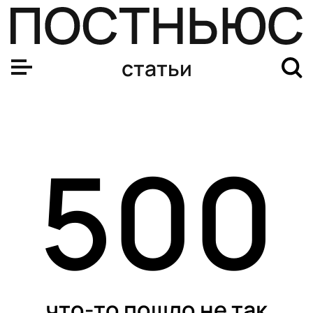
статьи
500
что-то пошло не так