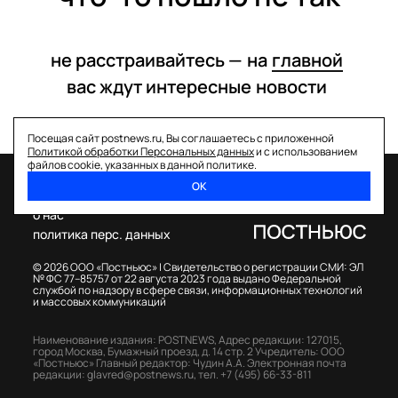
не расстраивайтесь —
на
главной
вас ждут интересные
новости
Посещая сайт postnews.ru, Вы соглашаетесь с приложенной
Политикой обработки Персональных данных
и с использованием
файлов cookie, указанных в данной политике.
ОК
спецпроекты
о нас
политика перс. данных
© 2026 ООО «Постньюс» |
Свидетельство о регистрации СМИ: ЭЛ
№ ФС 77–85757 от 22 августа 2023 года выдано Федеральной
службой по надзору в сфере связи, информационных технологий
и массовых коммуникаций
Наименование издания: POSTNEWS,
Адрес редакции: 127015,
город Москва, Бумажный проезд, д. 14 стр. 2
Учредитель: ООО
«Постньюс»
Главный редактор: Чудин А.А.
Электронная почта
редакции:
glavred@postnews.ru
,
тел.
+7 (495) 66-33-811