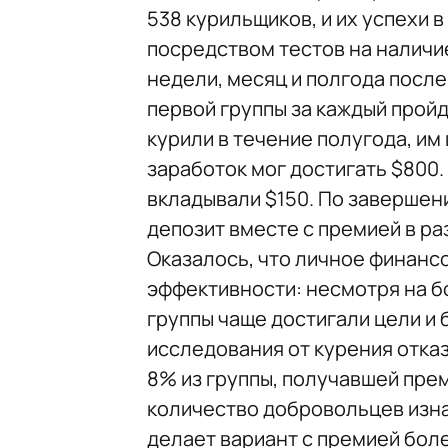
538 курильщиков, и их успехи 
посредством тестов на наличи
недели, месяц и полгода после
первой группы за каждый прой
курили в течение полугода, им
заработок мог достигать $800.
вкладывали $150. По завершен
депозит вместе с премией в ра
Оказалось, что личное финанс
эффективности: несмотря на бо
группы чаще достигали цели и 
исследования от курения отказ
8% из группы, получавшей прем
количество добровольцев изна
делает вариант с премией бол