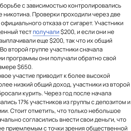
в борьбе с зависимостью контролировались
е никотина. Проверки проходили через две
 официального отказа от сигарет. Участники
денный тест
получали
$200, и если они не
 выплачивали еще $200, так что их общий
 Во второй группе участники сначала
ии программы они получали обратно свой
змере $650.
овое участие приводит к более высокой
лее низкий общий доход, участники из второй
бросали курить. Через год после начала
ались 17% участников из группы с депозитом и
ии. Стоит отметить, что только небольшое
чально согласились внести свои деньги, что
ее приемлемым с точки зрения общественной