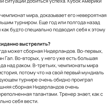
й ситуации добиться успеха. Кубок Америки
ь чемпионат мира, доказывает его невероятная
льшим турниром. Еще год или полгода назад
н как будто специально подводил себя к этому
жиданно выстрелить?
да может сборная Нидерландов. Во-первых,
н Гал. Во-вторых, у него уже есть большая
еда над раком. В-третьих, чемпионаты мира
история, потому что на свой первый мундиаль
ледующем турнире очень обидно проиграл
ешняя сборная Нидерландов очень
ереполненная талантами. Тренер знает, как с
ьно себя вести.