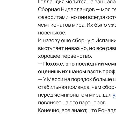
Голландия молится на ван Гала
Сборная Нидерландов — моя те
фаворитами, но они всегда ос
чемпионатов мира. Их было уж
новенькое.
И назову еще сборную Испании
выступает неважно, но все ра
хорошее первенство.
— Похоже, это последний чемп
оценишь их шансы взять троф
— У Месси на порядок больше ш
стабильная команда, чем сбор
перед чемпионатом мира дал
у
повлияет на его партнеров.
Конечно, все знают, что Ронал