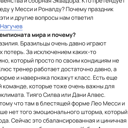
рвенства и сборная Эквадора. Кто претендует
беду у Месси и Роналду? Почему праздник
эти и другие вопросы нам ответил
 Нагучев
емпионата мира и почему?
азилия. Бразильцы очень давно играют
ых потерь. За исключением каких-то
ино, который просто по своим кондициям не
люс тренер работает достаточно давно, а
орме и наверняка покажут класс. Есть еще
й команде, которые тоже очень важны для
климата. Тияго Силва или Дани Алвес.
отому что там в блестящей форме Лео Месси и
ьше нет того эмоционального шторма, который
ода. Сейчас это сбалансированная и циничная