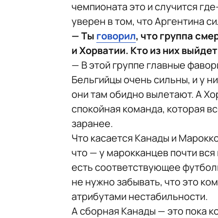
чемпионата это и случится где-
уверен в том, что Аргентина с
— Ты
говорил
, что группа сме
и Хорватии. Кто из них выйде
— В этой группе главные фавор
Бельгийцы очень сильны, и у н
они там обидно вылетают. А Хо
спокойная команда, которая в
заранее.
Что касается Канады и Марокко
что — у марокканцев почти вся
есть соответствующее футболь
не нужно забывать, что это к
атрибутами нестабильности.
А сборная Канады — это пока к