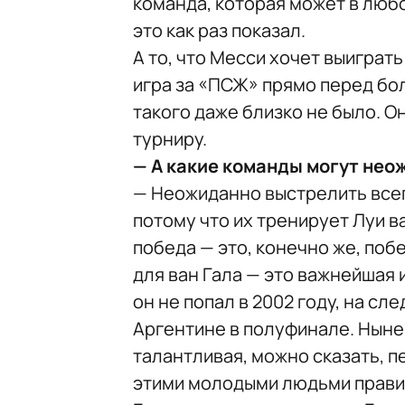
команда, которая может в любо
это как раз показал.
А то, что Месси хочет выиграт
игра за «ПСЖ» прямо перед бо
такого даже близко не было. О
турниру.
— А какие команды могут нео
— Неожиданно выстрелить всег
потому что их тренирует Луи ва
победа — это, конечно же, поб
для ван Гала — это важнейшая 
он не попал в 2002 году, на с
Аргентине в полуфинале. Нын
талантливая, можно сказать, п
этими молодыми людьми правил