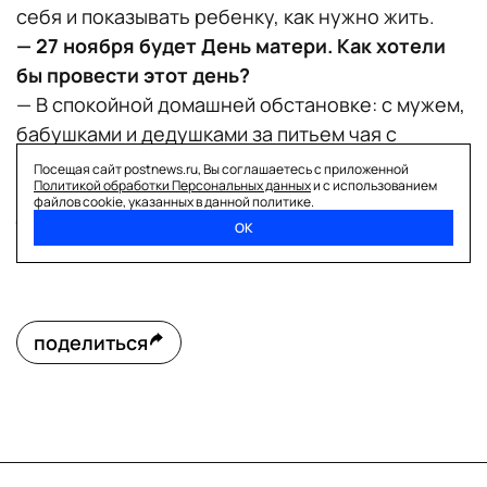
себя и показывать ребенку, как нужно жить.
— 27 ноября будет День матери. Как хотели
бы провести этот день?
— В спокойной домашней обстановке: с мужем,
бабушками и дедушками за питьем чая с
конфетами. Ничего особенного. Просто дома с
Посещая сайт postnews.ru, Вы соглашаетесь с приложенной
Политикой обработки Персональных данных
и с использованием
семьей.
файлов cookie, указанных в данной политике.
━━━━━
ОК
Михаил Целиков
поделиться